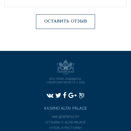
ОСТАВИТЬ ОТЗЫВ
ВСЕ ПРАВА ЗАЩИЩЕНЫ.
СИБИРСКАЯ МОНЕТА © 2022
КАЗИНО ALTAI PALACE
КАК ДОБРАТЬСЯ?
ОТЗЫВЫ О ALTAI PALACE
ОТЕЛЬ И РЕСТОРАН