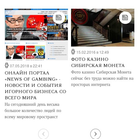
15.02.2016 в 12:49
ФОТО КАЗИНО
07.05.2018 в 22:41
СИБИРСКАЯ МОНЕТА
Фото казино Сибирская Монета
ОНЛАЙН ПОРТАЛ
сейчас без труда можно найти на
«NEWS OF GAMBING» -
просторах интернета
НОВОСТИ И СОБЫТИЯ
ИГОРНОГО БИЗНЕСА СО
ВСЕГО МИРА
На сегодняшний день весьма
большое количество людей по
всему мировому пространст