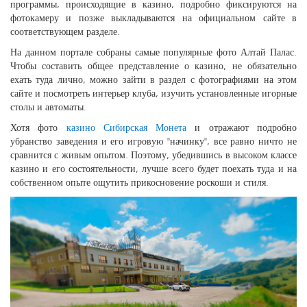
программы, происходящие в казино, подробно фиксируются на
фотокамеру и позже выкладываются на официальном сайте в
соответствующем разделе.
На данном портале собраны самые популярные фото Алтай Палас.
Чтобы составить общее представление о казино, не обязательно
ехать туда лично, можно зайти в раздел с фотографиями на этом
сайте и посмотреть интерьер клуба, изучить установленные игорные
столы и автоматы.
Хотя фото
казино Сибирская Монета
и отражают подробно
убранство заведения и его игровую ''начинку'', все равно ничто не
сравнится с живым опытом. Поэтому, убедившись в высоком классе
казино и его состоятельности, лучше всего будет поехать туда и на
собственном опыте ощутить прикосновение роскоши и стиля.