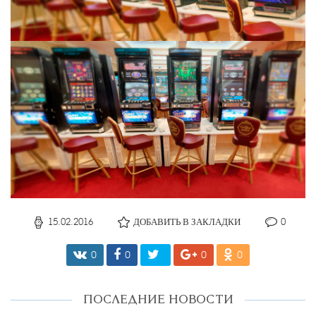
15.02.2016
ДОБАВИТЬ В ЗАКЛАДКИ
0
0
0
0
0
ПОСЛЕДНИЕ НОВОСТИ