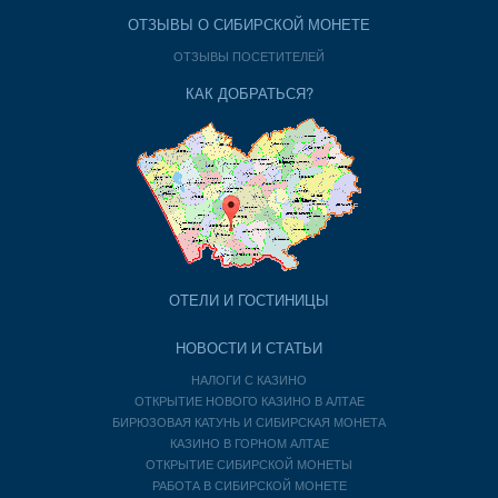
ОТЗЫВЫ О СИБИРСКОЙ МОНЕТЕ
ОТЗЫВЫ ПОСЕТИТЕЛЕЙ
КАК ДОБРАТЬСЯ?
ОТЕЛИ И ГОСТИНИЦЫ
НОВОСТИ И СТАТЬИ
НАЛОГИ С КАЗИНО
ОТКРЫТИЕ НОВОГО КАЗИНО В АЛТАЕ
БИРЮЗОВАЯ КАТУНЬ И СИБИРСКАЯ МОНЕТА
КАЗИНО В ГОРНОМ АЛТАЕ
ОТКРЫТИЕ СИБИРСКОЙ МОНЕТЫ
РАБОТА В СИБИРСКОЙ МОНЕТЕ