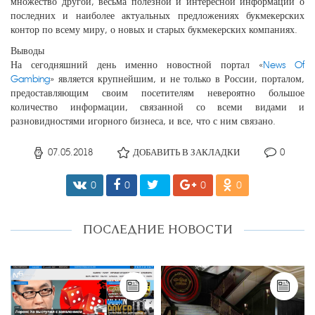
множество другой, весьма полезной и интересной информации о
последних и наиболее актуальных предложениях букмекерских
контор по всему миру, о новых и старых букмекерских компаниях.
Выводы
На сегодняшний день именно новостной портал «
News Of
Gambing
» является крупнейшим, и не только в России, порталом,
предоставляющим своим посетителям невероятно большое
количество информации, связанной со всеми видами и
разновидностями игорного бизнеса, и все, что с ним связано.
07.05.2018
ДОБАВИТЬ В ЗАКЛАДКИ
0
0
0
0
0
ПОСЛЕДНИЕ НОВОСТИ