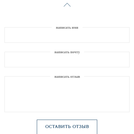
написать имя
написать почту
написать отзыв
ОСТАВИТЬ ОТЗЫВ