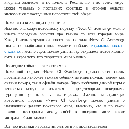
игорным бизнесом, и не только в России, но и по всему миру,
может узнавать о последних событиях в игорной области,
знакомиться с последними новостями этой сферы.
Новости со всего мира про казино
Именно благодаря новостному порталу «News Of Gambing» можно
узнать последние события про казино со всех городов мира.
Каждый день сотрудники новостного портала «News Of Gambing»
тщательно подбирают самые свежие и наиболее
актуальные новости
о казино
, именно здесь можно узнать, где открылось новое казино,
быть в курсе того, что творится в мире казино.
Последние события покерного мира
Новостной портал «News Of Gambing» предоставляет своим
посетителям наиболее важные события из мира покера, причем как
онлайн покера, так и офлайн покера. Здесь любители данной игры с
легкостью могут ознакомиться с предстоящими покерными
турнирами, узнать о лучших игроках. Именно на страницах
новостного портала «News Of Gambing» можно узнать о
мельчайших деталях покерного мира, выяснить, кто и по какой
причине поссорился между собой в покерном мире, какие
контракты были заключены.
Все про новинки игровых автоматов и их производителей