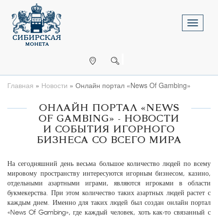
Toggle
navigat
Главная
»
Новости
»
Онлайн портал «News Of Gambing»
ОНЛАЙН ПОРТАЛ «NEWS
OF GAMBING» - НОВОСТИ
И СОБЫТИЯ ИГОРНОГО
БИЗНЕСА СО ВСЕГО МИРА
На сегодняшний день весьма большое количество людей по всему
мировому пространству интересуются игорным бизнесом, казино,
отдельными азартными играми, являются игроками в области
букмекерства. При этом количество таких азартных людей растет с
каждым днем. Именно для таких людей был создан онлайн портал
«News Of Gambing», где каждый человек, хоть как-то связанный с